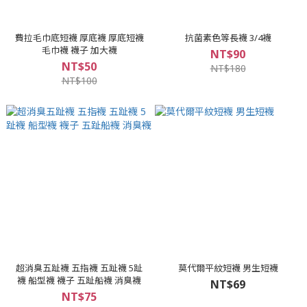
費拉毛巾底短襪 厚底襪 厚底短襪
抗菌素色等長襪 3/4襪
毛巾襪 襪子 加大襪
NT$90
NT$50
NT$180
NT$100
超消臭五趾襪 五指襪 五趾襪 5趾
莫代爾平紋短襪 男生短襪
襪 船型襪 襪子 五趾船襪 消臭襪
NT$69
NT$75