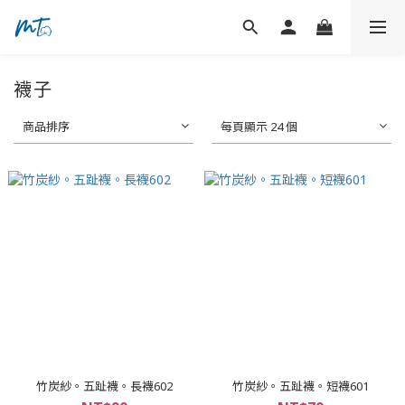
襪子
商品排序
每頁顯示 24 個
竹炭紗。五趾襪。長襪602
竹炭紗。五趾襪。短襪601