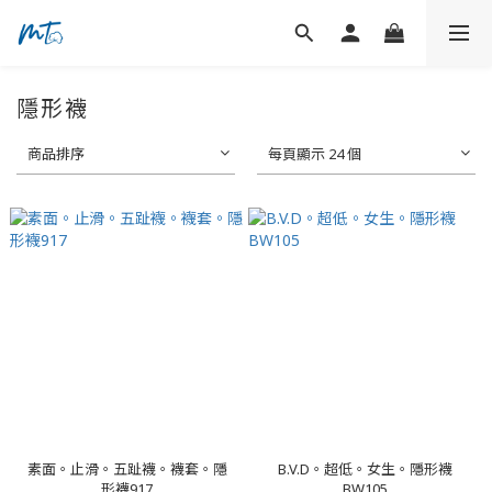
隱形襪
商品排序
每頁顯示 24 個
素面。止滑。五趾襪。襪套。隱
B.V.D。超低。女生。隱形襪
形襪917
BW105