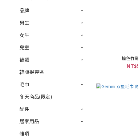
品牌
男生
女生
兒童
撞色竹纖
襪類
NT$5
韓版襪專區
毛巾
冬天商品(限定)
配件
居家用品
雜項