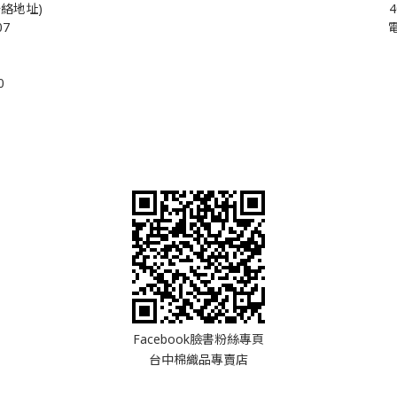
絡地址)
07
電
0
Facebook臉書粉絲專頁
台中棉織品專賣店