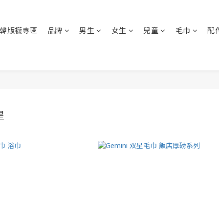
韓版襪專區
品牌
男生
女生
兒童
毛巾
配
星