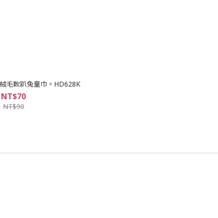
巾 絨毛軟趴兔童巾。HD628K
NT$70
NT$90