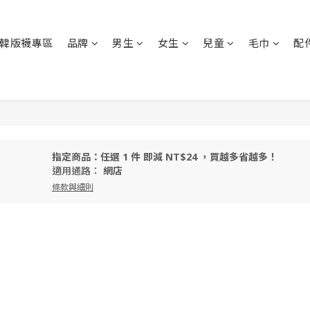
韓版襪專區
品牌
男生
女生
兒童
毛巾
配
指定商品：任選 1 件 即減 NT$24 ，買越多省越多！
適用通路：
網店
條款與細則