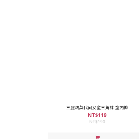
三麗鷗莫代爾女童三角褲 童內褲
NT$119
NT$190