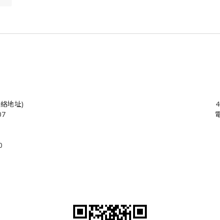
絡地址)
07
電
0