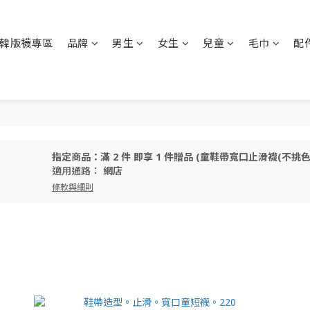
韓版襪專區
品牌
男生
女生
兒童
毛巾
配
指定商品：滿 2 件 即享 1 件贈品 (童鞋帶寬口止滑襪(不挑色)
適用通路：
網店
條款與細則