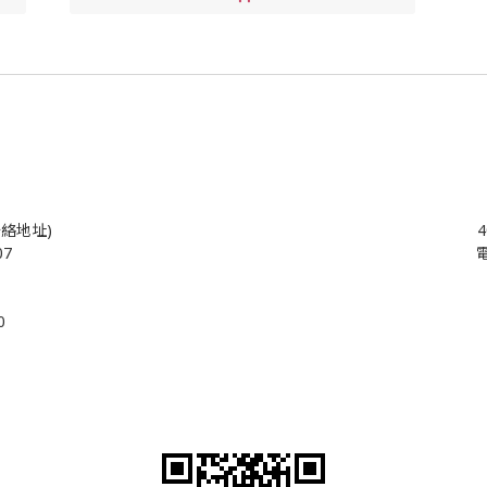
絡地址)
07
電
0