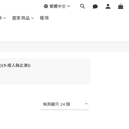
繁體中文
件
居家用品
雜項
(9-成人無止滑))
每頁顯示 24 個