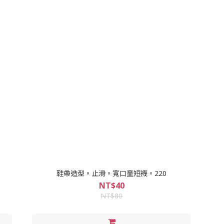
鞋帶造型。止滑。寬口童短襪。220
NT$40
NT$80