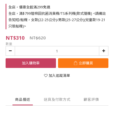
全店，優惠全館滿299免運
全店，滿$799贈棉田抗菌消臭襪/TS系列襪(款式隨機) <請備註
告知短/船襪，女款(22-25公分)/男款(25-27公分)(兒童款19-21
只限船襪)>
NT$310
NT$620
數量
加入購物車
立即購買
加入追蹤清單
商品描述
送貨及付款方式
顧客評價