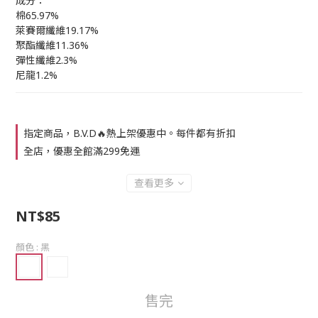
成分：
棉65.97%
萊賽爾纖維19.17%
聚酯纖維11.36%
彈性纖維2.3%
尼龍1.2%
指定商品，B.V.D🔥熱上架優惠中。每件都有折扣
全店，優惠全館滿299免運
查看更多
NT$85
顏色
: 黑
售完