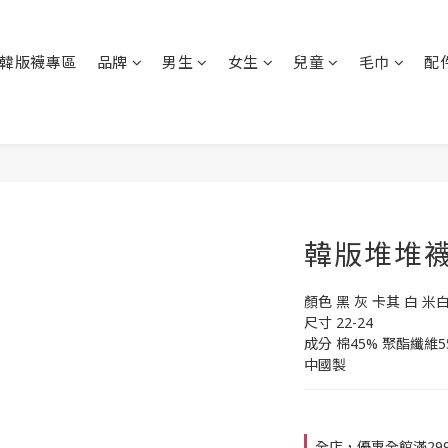
韓版襪專區
品牌
男生
女生
兒童
毛巾
配
韓版堆堆襪-
顏色 黑 灰 卡其 白 米
尺寸 22-24
成分 棉45% 聚酯纖維5
中國製
全店，優惠全館滿29