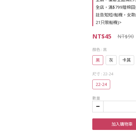
全店，滿$799贈棉田
註告知短/船襪，女款(22
21只限船襪)>
NT$45
NT$90
顏色
: 黑
黑
灰
卡其
尺寸
: 22-24
22-24
數量
加入購物車