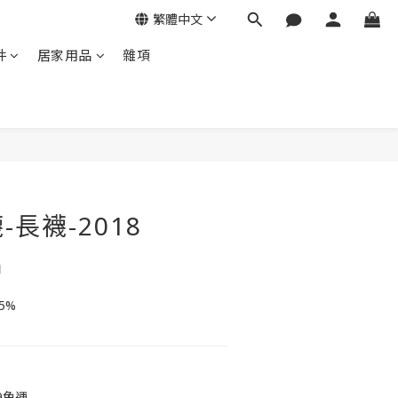
繁體中文
件
居家用品
雜項
立即購買
長襪-2018
白
5%
9免運