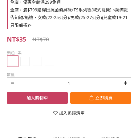
全店，優惠全館滿299免運
全店，滿$799贈棉田抗菌消臭襪/TS系列襪(款式隨機) <請備註
告知短/船襪，女款(22-25公分)/男款(25-27公分)(兒童款19-21
只限船襪)>
NT$35
NT$70
顏色
: 黑
數量
加入購物車
立即購買
加入追蹤清單