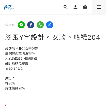
分享到
腳跟Y字設計。女款。船襪204
經典顏色⚫⚪百搭好穿
高棉質柔軟吸濕排汗
大Y🦶跟設計服貼腳跟
細針織透氣親膚
🧦20-24公分
成分：
棉80%
彈性纖維20%