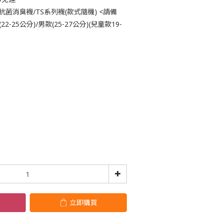
抗菌消臭襪/TS系列襪(款式隨機) <請備
-25公分)/男款(25-27公分)(兒童款19-
立即購買