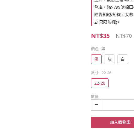
全店，滿$799贈棉田
註告知短/船襪，女款(22
21只限船襪)>
NT$35
NT$70
顏色
: 黑
黑
灰
白
尺寸
: 22-26
22-26
數量
加入購物車