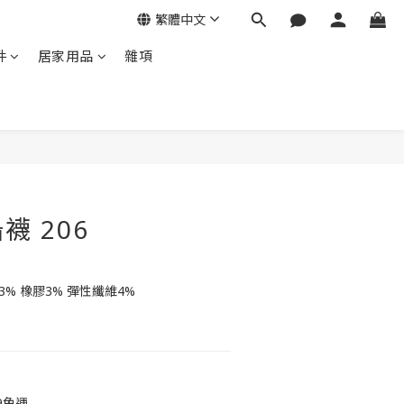
繁體中文
件
居家用品
雜項
立即購買
襪 206
3% 橡膠3% 彈性纖維4%
9免運