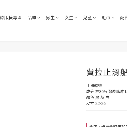
韓版襪專區
品牌
男生
女生
兒童
毛巾
配
費拉止滑船
止滑船襪
成分 棉80% 聚酯纖維1
顏色 黑 灰 白
尺寸 22-26
全店，優惠全館滿29