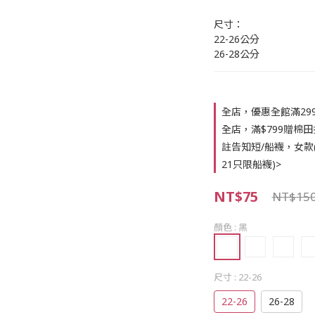
尺寸：
22-26公分
26-28公分
全店，優惠全館滿29
全店，滿$799贈棉田
註告知短/船襪，女款(22
21只限船襪)>
NT$75
NT$15
顏色
: 黑
尺寸
: 22-26
22-26
26-28