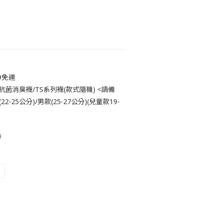
9免運
抗菌消臭襪/TS系列襪(款式隨機) <請備
-25公分)/男款(25-27公分)(兒童款19-
0