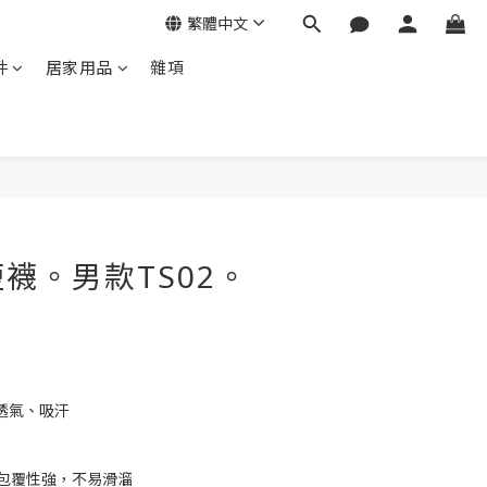
繁體中文
件
居家用品
雜項
立即購買
襪。男款TS02。
透氣、吸汗
法包覆性強，不易滑溜