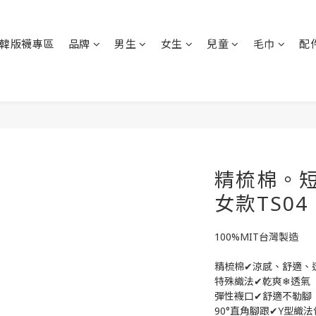
韓版襪專區
品牌
男生
女生
兒童
毛巾
配
精梳棉。短
女款TS04
100%MIT台灣製造
精梳棉✔涼感、舒適、
特殊織法✔乾爽❄透氣
彈性襪口✔舒適不勒腳
90°直角腳跟✔Y型織