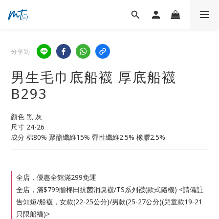
分享到
男生毛巾底船襪 厚底船襪
B293
顏色 黑 灰
尺寸 24-26
成分 棉80% 聚酯纖維15% 彈性纖維2.5% 橡膠2.5%
全店，優惠全館滿299免運
全店，滿$799贈棉田抗菌消臭襪/TS系列襪(款式隨機) <請備註
告知短/船襪，女款(22-25公分)/男款(25-27公分)(兒童款19-21
只限船襪)>