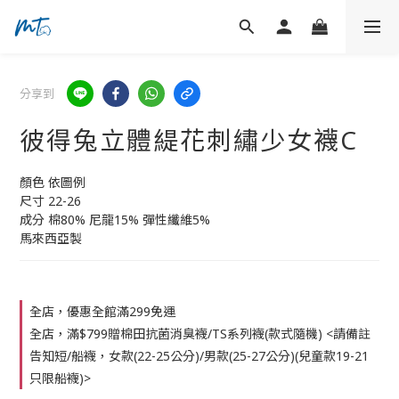
分享到
彼得兔立體緹花刺繡少女襪C
顏色 依圖例
尺寸 22-26
成分 棉80% 尼龍15% 彈性纖維5%
馬來西亞製
全店，優惠全館滿299免運
全店，滿$799贈棉田抗菌消臭襪/TS系列襪(款式隨機) <請備註
告知短/船襪，女款(22-25公分)/男款(25-27公分)(兒童款19-21
只限船襪)>