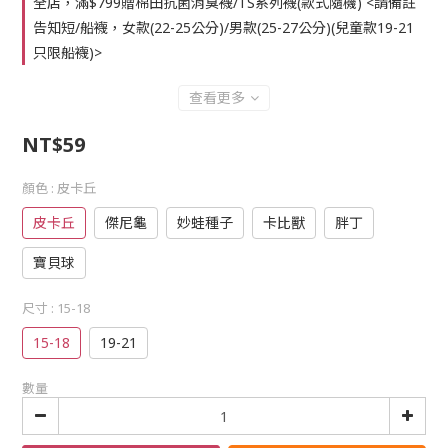
全店，滿$799贈棉田抗菌消臭襪/TS系列襪(款式隨機) <請備註
告知短/船襪，女款(22-25公分)/男款(25-27公分)(兒童款19-21
只限船襪)>
查看更多
NT$59
顏色
: 皮卡丘
皮卡丘
傑尼龜
妙蛙種子
卡比獸
胖丁
寶貝球
尺寸
: 15-18
15-18
19-21
數量