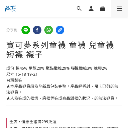
分享到
寶可夢系列童襪 童襪 兒童襪
短襪 襪子
成份 棉46% 尼龍20% 聚酯纖維29% 彈性纖維3% 橡膠2%
尺寸 15-18 19-21
台灣製造
★本產品退貨須為全新且包裝完整。產品經拆封、吊卡已剪恕無
法退貨。
★人為造成的損壞、磨損等造成商品毀損的狀況，恕無法退貨。
全店，優惠全館滿299免運