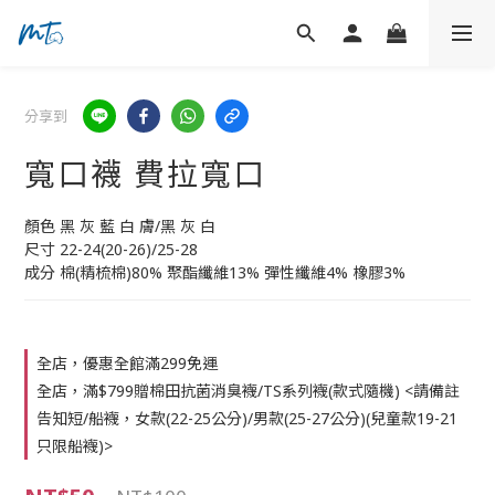
分享到
寬口襪 費拉寬口
顏色 黑 灰 藍 白 膚/黑 灰 白
尺寸 22-24(20-26)/25-28
成分 棉(精梳棉)80% 聚酯纖維13% 彈性纖維4% 橡膠3%
全店，優惠全館滿299免運
全店，滿$799贈棉田抗菌消臭襪/TS系列襪(款式隨機) <請備註
告知短/船襪，女款(22-25公分)/男款(25-27公分)(兒童款19-21
只限船襪)>