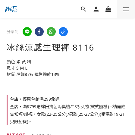
分享到
冰絲涼感生理褲 8116
顏色 紫 黃 粉
尺寸 S M L
材質 尼龍87% 彈性纖維13%
全店，優惠全館滿299免運
全店，滿$799贈棉田抗菌消臭襪/TS系列襪(款式隨機) <請備註
告知短/船襪，女款(22-25公分)/男款(25-27公分)(兒童款19-21
只限船襪)>