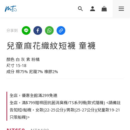
分享到
兒童麻花織紋短襪 童襪
顏色 白 灰 紫 粉橘
尺寸 15-18
成分 棉75% 尼龍7% 橡膠2%
全店，優惠全館滿299免運
全店，滿$799贈棉田抗菌消臭襪/TS系列襪(款式隨機) <請備註
告知短/船襪，女款(22-25公分)/男款(25-27公分)(兒童款19-21
只限船襪)>